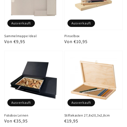
Ausverkauft
Ausverkauft
Sammelmappe Ideal
Pinselbox
Normaler
Von €9,95
Normaler
Von €10,95
Preis
Preis
Ausverkauft
Ausverkauft
Fotobox Leinen
Stiftekasten 27,8x20,3x2,8cm
Normaler
Von €35,95
Normaler
€19,95