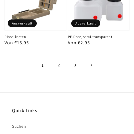
Ausverkauft
Ausverkauft
Pinselkasten
PE-Dose, semi-transparent
Normaler
Von €15,95
Normaler
Von €2,95
Preis
Preis
1
2
3
Quick Links
Suchen