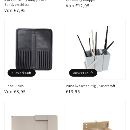
Bandverschluss
Normaler
Von €12,95
Normaler
Von €7,95
Preis
Preis
Ausverkauft
Ausverkauft
Pinsel-Etuis
Pinselwascher 3tlg., Kunststoff
Normaler
Von €8,95
Normaler
€13,95
Preis
Preis