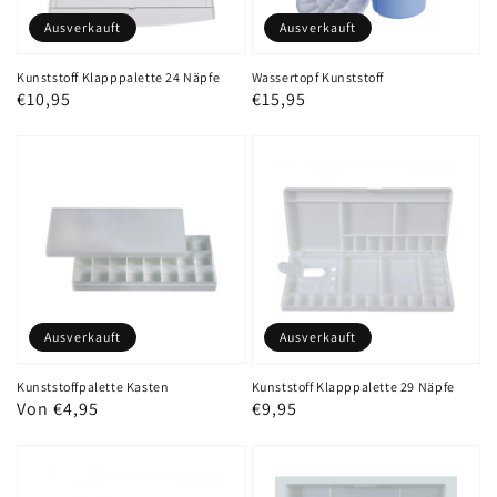
Ausverkauft
Ausverkauft
Kunststoff Klapppalette 24 Näpfe
Wassertopf Kunststoff
Normaler
€10,95
Normaler
€15,95
Preis
Preis
Ausverkauft
Ausverkauft
Kunststoffpalette Kasten
Kunststoff Klapppalette 29 Näpfe
Normaler
Von €4,95
Normaler
€9,95
Preis
Preis