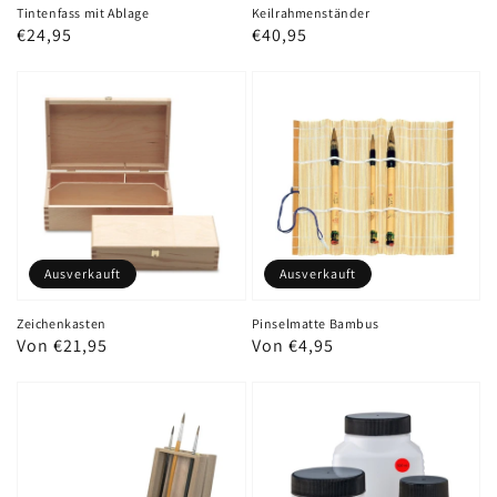
Tintenfass mit Ablage
Keilrahmenständer
Normaler
€24,95
Normaler
€40,95
Preis
Preis
Ausverkauft
Ausverkauft
Zeichenkasten
Pinselmatte Bambus
Normaler
Von €21,95
Normaler
Von €4,95
Preis
Preis