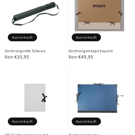
Ausverkauft
Ausverkauft
Zeichnungsrolle Schwarz
Zeichnungsmappe Exquisit
Normaler
Von €10,95
Normaler
Von €49,95
Preis
Preis
Ausverkauft
Ausverkauft
AMI Zeichnungsmappe mit
Zeichnungsmappe