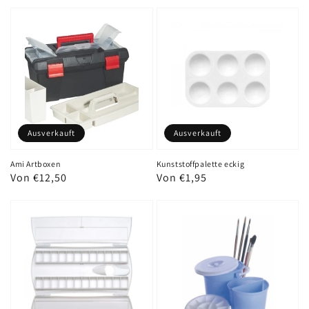
Preis
Preis
Ausverkauft
Ausverkauft
Ami Artboxen
Kunststoffpalette eckig
Normaler
Von €12,50
Normaler
Von €1,95
Preis
Preis