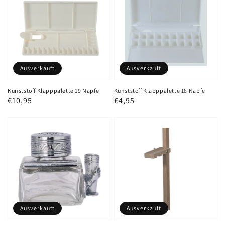
Ausverkauft
Ausverkauft
Kunststoff Klapppalette 19 Näpfe
Kunststoff Klapppalette 18 Näpfe
Normaler
€10,95
Normaler
€4,95
Preis
Preis
Ausverkauft
Ausverkauft